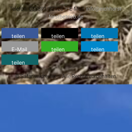
Telefon: 035891/32126 – E-Mail:
info@eichhorst-
forstbetrieb.de
teilen
teilen
teilen
E-Mail
teilen
teilen
teilen
© Safariwildrevier – Alle Rechte vorbehalten.