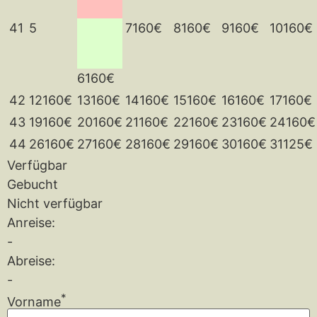
41
5
7
160€
8
160€
9
160€
10
160€
6
160€
42
12
160€
13
160€
14
160€
15
160€
16
160€
17
160€
43
19
160€
20
160€
21
160€
22
160€
23
160€
24
160€
44
26
160€
27
160€
28
160€
29
160€
30
160€
31
125€
Verfügbar
Gebucht
Nicht verfügbar
Anreise:
-
Abreise:
-
*
Vorname