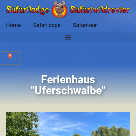
Home
Safarilodge
Safaritour
0
Ferienhaus
"Uferschwalbe"