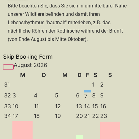
Bitte beachten Sie, dass Sie sich in unmittelbarer Nähe
unserer Wildtiere befinden und damit ihren
Lebensrhythmus "hautnah" miterleben, z.B. das
nächtliche Röhren der Rothirsche während der Brunft
(von Ende August bis Mitte Oktober).
Skip Booking Form
August 2026
M
D
M
D
F
S
S
31
1
2
32
3
4
5
6
8
9
7
33
10
11
12
13
14
15
16
34
17
18
19
20
21
22
23