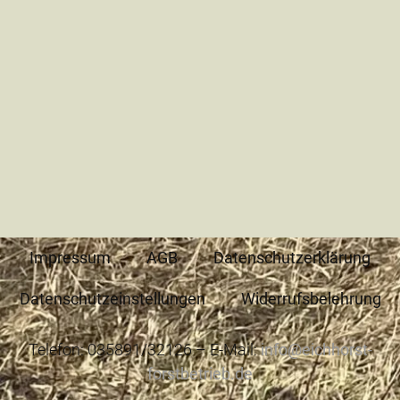
Impressum
AGB
Datenschutzerklärung
Datenschutzeinstellungen
Widerrufsbelehrung
Telefon: 035891/32126 – E-Mail:
info@eichhorst-
forstbetrieb.de